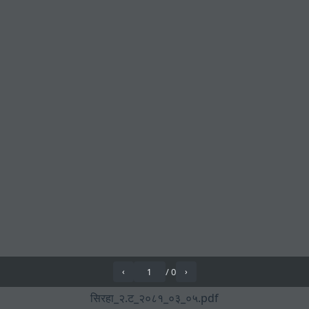
/
0
‹
›
सिरहा_२.ट_२०८१_०३_०५.pdf