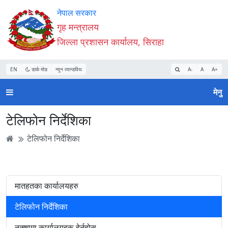
Accessibility
मुख्य
मुख्य
वेबसाइट
नेपाल सरकार
Mode
सामाग्री
नेभिगेसन
खोजमा
गृह मन्त्रालय
सुरु
पढ्नुहाेस्
पढ्नुहाेस्
जानुहोस्
जिल्ला प्रशासन कार्यालय, सिराहा
गर्नुहोस्
EN
डार्क मोड
न्यून व्यान्डविथ
A-
A
A+
मेनु
टेलिफोन निर्देशिका
टेलिफोन निर्देशिका
मातहतका कार्यालयहरु
टेलिफोन निर्देशिका
नक्शामा कार्यालयहरू हेर्नुहोस्