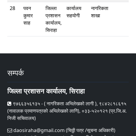
28
पवन
जिल्ला
कार्यालय
नागरिकता
कुमार
प्रशासन
सहयोगी
शाखा
साह
कार्यालय,
सिराहा
सम्पर्क
जिल्ला प्रशासन कार्यालय, सिराहा
९७६६३५६१३५ - ( नागरिकता अभिलेखको लागी ), ९८४२८१८६१५
(नावालक प्रमाणपत्रको अभिलेखको लागि), ०३३-५२०१२१ (प्र.जि.अ.
निजी सचिवालय)
daosiraha@gmail.com (चिठ्ठी पत्र /सूचना अधिकारी)