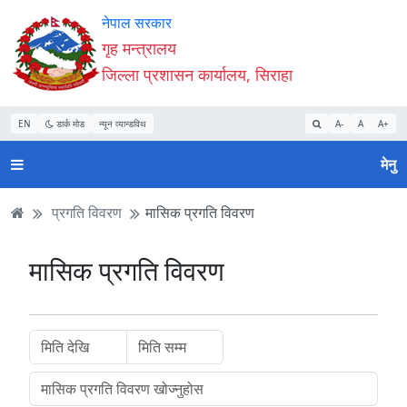
Accessibility
मुख्य
मुख्य
वेबसाइट
नेपाल सरकार
Mode
सामाग्री
नेभिगेसन
खोजमा
गृह मन्त्रालय
सुरु
पढ्नुहाेस्
पढ्नुहाेस्
जानुहोस्
जिल्ला प्रशासन कार्यालय, सिराहा
गर्नुहोस्
EN
डार्क मोड
न्यून व्यान्डविथ
A-
A
A+
मेनु
प्रगति विवरण
मासिक प्रगति विवरण
मासिक प्रगति विवरण