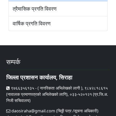
त्रैमासिक प्रगति विवरण
वार्षिक प्रगति विवरण
सम्पर्क
जिल्ला प्रशासन कार्यालय, सिराहा
९७६६३५६१३५ - ( नागरिकता अभिलेखको लागी ), ९८४२८१८६१५
(नावालक प्रमाणपत्रको अभिलेखको लागि), ०३३-५२०१२१ (प्र.जि.अ.
निजी सचिवालय)
daosiraha@gmail.com (चिठ्ठी पत्र /सूचना अधिकारी)