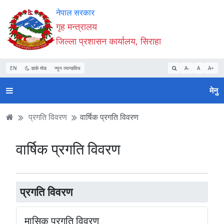
Accessibility
मुख्य
मुख्य
वेबसाइट
नेपाल सरकार
Mode
सामाग्री
नेभिगेसन
खोजमा
गृह मन्त्रालय
सुरु
पढ्नुहाेस्
पढ्नुहाेस्
जानुहोस्
जिल्ला प्रशासन कार्यालय, सिराहा
गर्नुहोस्
EN
डार्क मोड
न्यून व्यान्डविथ
A-
A
A+
मेनु
प्रगति विवरण
वार्षिक प्रगति विवरण
वार्षिक प्रगति विवरण
प्रगति विवरण
मासिक प्रगति विवरण