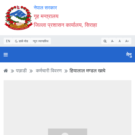
Accessibility
मुख्य
मुख्य
वेबसाइट
नेपाल सरकार
Mode
सामाग्री
नेभिगेसन
खोजमा
गृह मन्त्रालय
सुरु
पढ्नुहाेस्
पढ्नुहाेस्
जानुहोस्
जिल्ला प्रशासन कार्यालय, सिराहा
गर्नुहोस्
EN
डार्क मोड
न्यून व्यान्डविथ
A-
A
A+
मेनु
पछाडी
कर्मचारी विवरण
हियालाल मण्डल खत्वे