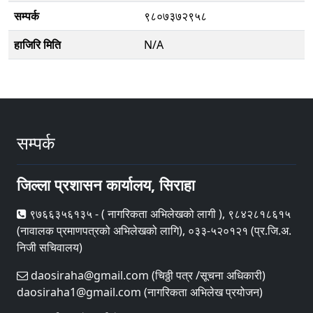
सम्पर्क
९८०७३७२९५८
हाजिरि मिति
N/A
सम्पर्क
जिल्ला प्रशासन कार्यालय, सिराहा
९७६६३५६१३५ - ( नागरिकता अभिलेखको लागी ), ९८४२८१८६१५
(नावालक प्रमाणपत्रको अभिलेखको लागि), ०३३-५२०१२१ (प्र.जि.अ.
निजी सचिवालय)
daosiraha@gmail.com (चिठ्ठी पत्र /सूचना अधिकारी)
daosiraha1@gmail.com (नागरिकता अभिलेख प्रयोजन)