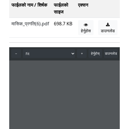
फाईलको नाम / शिर्षक
फाईलको
एक्सन
साइज
मासिक_प्रगति(6).pdf
698.7 KB
हेर्नुहोस
डाउनलोड