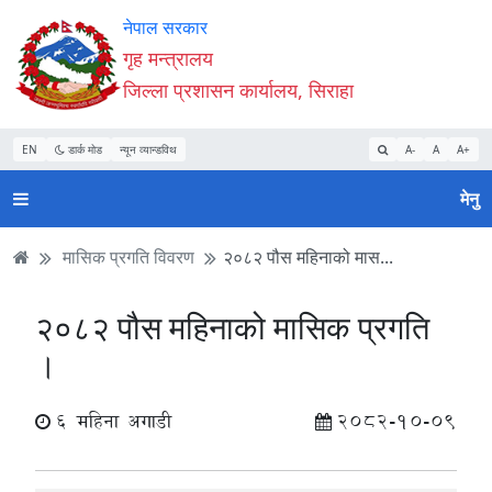
Accessibility
मुख्य
मुख्य
वेबसाइट
नेपाल सरकार
Mode
सामाग्री
नेभिगेसन
खोजमा
गृह मन्त्रालय
सुरु
पढ्नुहाेस्
पढ्नुहाेस्
जानुहोस्
जिल्ला प्रशासन कार्यालय, सिराहा
गर्नुहोस्
EN
डार्क मोड
न्यून व्यान्डविथ
A-
A
A+
मेनु
मासिक प्रगति विवरण
२०८२ पौस महिनाको मास...
२०८२ पौस महिनाको मासिक प्रगति
।
6 महिना अगाडी
2082-10-09