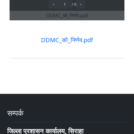
DDMC_को_निर्णय.pdf
सम्पर्क
जिल्ला प्रशासन कार्यालय, सिराहा