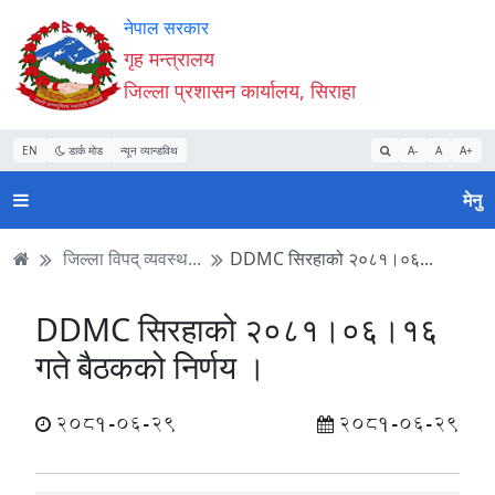
Accessibility
मुख्य
मुख्य
वेबसाइट
नेपाल सरकार
Mode
सामाग्री
नेभिगेसन
खोजमा
गृह मन्त्रालय
सुरु
पढ्नुहाेस्
पढ्नुहाेस्
जानुहोस्
जिल्ला प्रशासन कार्यालय, सिराहा
गर्नुहोस्
EN
डार्क मोड
न्यून व्यान्डविथ
A-
A
A+
मेनु
जिल्ला विपद् व्यवस्थ...
DDMC सिरहाको २०८१।०६...
DDMC सिरहाको २०८१।०६।१६
गते बैठकको निर्णय ।
2081-06-29
2081-06-29