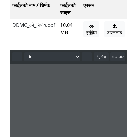
फाईलको नाम / शिर्षक
फाईलको
एक्सन
साइज
DDMC_को_निर्णय.pdf
10.04
MB
हेर्नुहोस
डाउनलोड