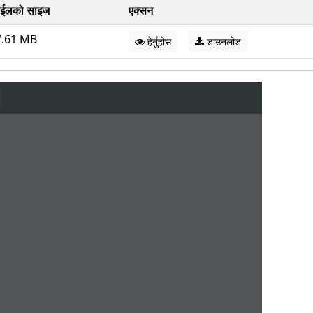
ईलको साइज
एक्सन
7.61 MB
हेर्नुहोस
डाउनलोड