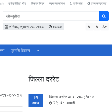
ish
एसिएबिलिटी मोड
स्क्रिन रिडर
न्यून व्यान्डविथ
डार्क मोड
उच्च कन्ट्रास्ट
वेबसाइटमा
सामग्री
खोज्नुहोस
शनिबार, श्रावण २३, २०८३
०३:३४
A-
A
A+
ेजना
प्रगति विवरण
जिल्ला दररेट
081-04-01
जिल्ला दररेट आ.ब. २०८३/०८४
32
22 दिन अगाडी
अषाढ