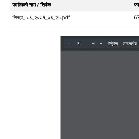
फाईलको नाम / शिर्षक
फा
सिरहा_५.३_२०८१_०३_२५.pdf
6