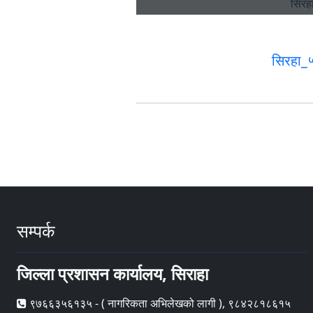
सिरहा
सम्पर्क
जिल्ला प्रशासन कार्यालय, सिराहा
९७६६३५६१३५ - ( नागरिकता अभिलेखको लागी ), ९८४२८१८६१५