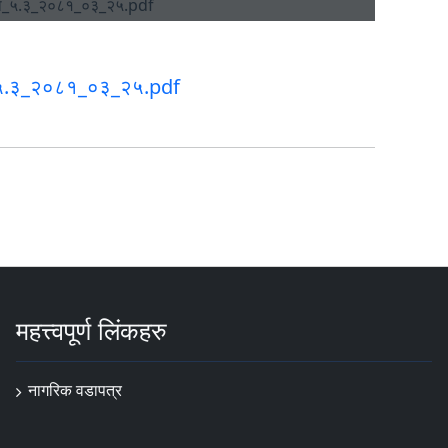
_५.३_२०८१_०३_२५.pdf
महत्त्वपूर्ण लिंकहरु
नागरिक वडापत्र