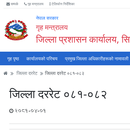
Accessibility
मुख्य
मुख्य
वेबसाइट
सम्पर्क
गृह मन्त्रालय
टेलिफोन निर्देशिका
Mode
सामाग्री
नेभिगेसन
खोजमा
सुरु
पढ्नुहाेस्
पढ्नुहाेस्
जानुहोस्
नेपाल सरकार
गर्नुहोस्
गृह मन्त्रालय
जिल्ला प्रशासन कार्यालय, सि
गृह पृष्ठ
कार्यालयको परिचय
प्रमुख जिल्ला अधिकारीहरूको नामावली
जिल्ला दररेट
जिल्ला दररेट ०८१-०८२
जिल्ला दररेट ०८१-०८२
2081-04-01