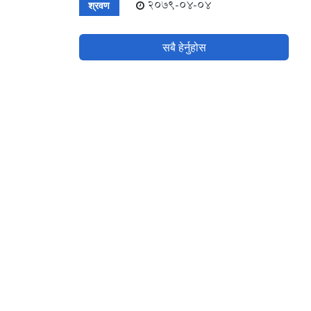
2079-04-04
श्रवण
सबै हेर्नुहोस