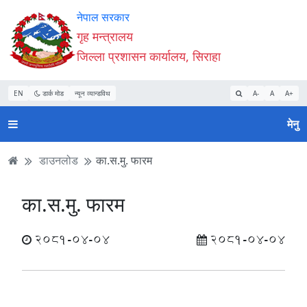
Accessibility
मुख्य
मुख्य
वेबसाइट
नेपाल सरकार
Mode
सामाग्री
नेभिगेसन
खोजमा
गृह मन्त्रालय
सुरु
पढ्नुहाेस्
पढ्नुहाेस्
जानुहोस्
जिल्ला प्रशासन कार्यालय, सिराहा
गर्नुहोस्
EN
डार्क मोड
न्यून व्यान्डविथ
A-
A
A+
मेनु
डाउनलोड
का.स.मु. फारम
का.स.मु. फारम
2081-04-04
2081-04-04