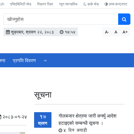
ish
एसिएबिलिटी मोड
स्क्रिन रिडर
न्यून व्यान्डविथ
डार्क मोड
उच्च कन्ट्रास्ट
वेबसाइटमा
सामग्री
खोज्नुहोस
शुक्रबार, श्रावण २२, २०८३
१७:५४
A-
A
A+
ेजना
प्रगति विवरण
सूचना
गोलबजार क्षेत्रमा जारी कर्फ्यु आदेश
17
२०८३-०१-२४
हटाइएको सम्बन्धी सूचना ।
श्रवण
5 दिन अगाडी