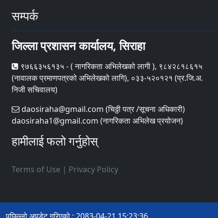
सम्पर्क
जिल्ला प्रशासन कार्यालय, सिराहा
९७६६३५६१३५ - ( नागरिकता अभिलेखको लागी ), ९८४२८१८६१५
(नावालक प्रमाणपत्रको अभिलेखको लागि), ०३३-५२०१२१ (प्र.जि.अ.
निजी सचिवालय)
daosiraha@gmail.com (चिठ्ठी पत्र /सूचना अधिकारी)
daosiraha1@gmail.com (नागरिकता अभिलेख प्रयोजन)
हामीलाई फलो गर्नुहोस्
Terms of Use
|
Privacy Policy
पछिल्लो अपडेट गरिएको : 2083-04-21 15:23:36