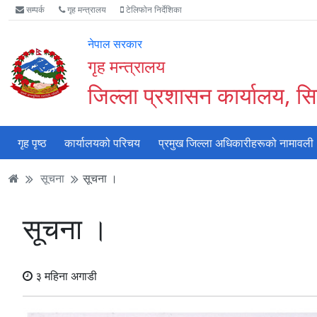
Accessibility
मुख्य
मुख्य
वेबसाइट
सम्पर्क
गृह मन्त्रालय
टेलिफोन निर्देशिका
Mode
सामाग्री
नेभिगेसन
खोजमा
सुरु
पढ्नुहाेस्
पढ्नुहाेस्
जानुहोस्
नेपाल सरकार
गर्नुहोस्
गृह मन्त्रालय
जिल्ला प्रशासन कार्यालय, सि
गृह पृष्ठ
कार्यालयको परिचय
प्रमुख जिल्ला अधिकारीहरूको नामावली
सूचना
सूचना ।
सूचना ।
३ महिना अगाडी