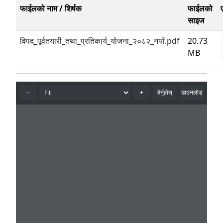
फाईलको नाम / शिर्षक
फाईलको
साइज
विपद्_पूर्वतयारी_तथा_प्रतिकार्य_योजना_२०८२_नयाँ.pdf
20.73
MB