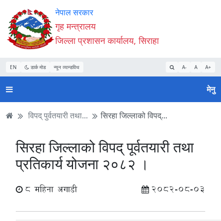
Accessibility
मुख्य
मुख्य
वेबसाइट
नेपाल सरकार
Mode
सामाग्री
नेभिगेसन
खोजमा
गृह मन्त्रालय
सुरु
पढ्नुहाेस्
पढ्नुहाेस्
जानुहोस्
जिल्ला प्रशासन कार्यालय, सिराहा
गर्नुहोस्
EN
डार्क मोड
न्यून व्यान्डविथ
A-
A
A+
मेनु
विपद् पुर्वतयारी तथा...
सिरहा जिल्लाको विपद्...
सिरहा जिल्लाको विपद् पूर्वतयारी तथा
प्रतिकार्य योजना २०८२ ।
8 महिना अगाडी
2082-08-03