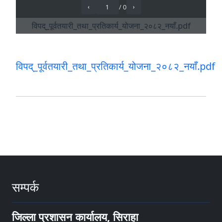
विपद्_पूर्वतयारी_तथा_प्रतिकार्य_योजना_२०८२_नयाँ.pdf
सम्पर्क
जिल्ला प्रशासन कार्यालय, सिराहा