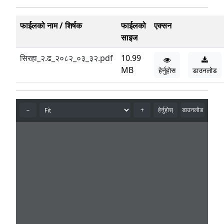
फाईलको नाम / शिर्षक
फाईलको
एक्सन
साइज
सिरहा_२.ढ_२०८२_०३_३२.pdf
10.99
MB
हेर्नुहोस
डाउनलोड