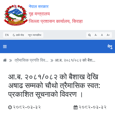
Accessibility
मुख्य
मुख्य
वेबसाइट
नेपाल सरकार
Mode
सामाग्री
नेभिगेसन
खोजमा
गृह मन्त्रालय
सुरु
पढ्नुहाेस्
पढ्नुहाेस्
जानुहोस्
जिल्ला प्रशासन कार्यालय, सिराहा
गर्नुहोस्
EN
डार्क मोड
न्यून व्यान्डविथ
A-
A
A+
मेनु
त्रैमासिक प्रगति विव...
आ.ब. २०८१/०८२ को बैश...
आ.ब. २०८१/०८२ को बैशाख देखि
अषाढ सम्मको चौथो त्रैमासिक स्वत:
प्रकाशित सूचनाको विवरण ।
2082-03-32
2082-03-32