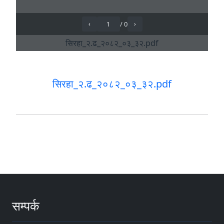
सिरहा_२.ढ_२०८२_०३_३२.pdf
सम्पर्क