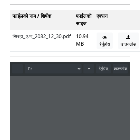
फाईलको नाम / शिर्षक
फाईलको
एक्सन
साइज
सिरहा_२.ण_2082_12_30.pdf
10.94
MB
हेर्नुहोस
डाउनलोड