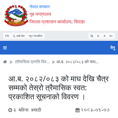
Accessibility
मुख्य
मुख्य
वेबसाइट
नेपाल सरकार
Mode
सामाग्री
नेभिगेसन
खोजमा
गृह मन्त्रालय
सुरु
पढ्नुहाेस्
पढ्नुहाेस्
जानुहोस्
जिल्ला प्रशासन कार्यालय, सिराहा
गर्नुहोस्
EN
डार्क मोड
न्यून व्यान्डविथ
A-
A
A+
मेनु
त्रैमासिक प्रगति विव...
आ.ब. २०८२/०८३ को माघ...
आ.ब. २०८२/०८३ को माघ देखि चैत्र
सम्मको तेस्रो त्रैमासिक स्वत:
प्रकाशित सूचनाको विवरण ।
3 महिना अगाडी
2083-01-07