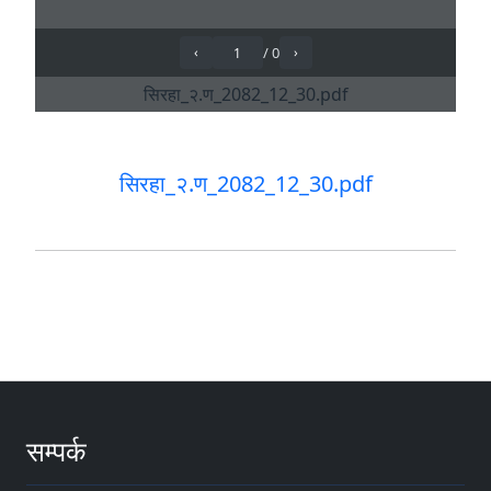
सिरहा_२.ण_2082_12_30.pdf
सम्पर्क