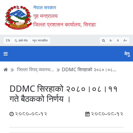
Accessibility
मुख्य
मुख्य
वेबसाइट
नेपाल सरकार
Mode
सामाग्री
नेभिगेसन
खोजमा
गृह मन्त्रालय
सुरु
पढ्नुहाेस्
पढ्नुहाेस्
जानुहोस्
जिल्ला प्रशासन कार्यालय, सिराहा
गर्नुहोस्
EN
डार्क मोड
न्यून व्यान्डविथ
A-
A
A+
मेनु
जिल्ला विपद् व्यवस्थ...
DDMC सिरहाको २०८०।०८...
DDMC सिरहाको २०८०।०८।११
गते बैठकको निर्णय ।
2080-08-12
2080-08-12