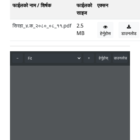
फाईलको नाम / शिर्षक
फाईलको
एक्सन
साइज
सिरहा_४.क_२०८०_०८_११.pdf
2.5
MB
हेर्नुहोस
डाउनलोड