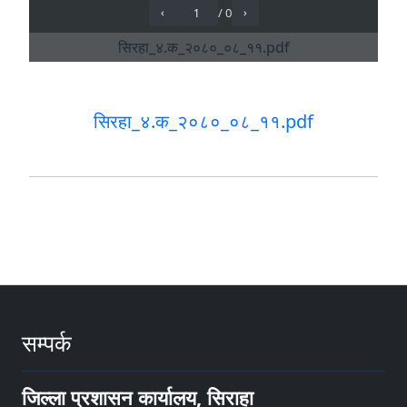
सिरहा_४.क_२०८०_०८_११.pdf
सम्पर्क
जिल्ला प्रशासन कार्यालय, सिराहा