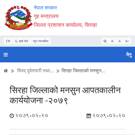
Accessibility
मुख्य
मुख्य
वेबसाइट
नेपाल सरकार
Mode
सामाग्री
नेभिगेसन
खोजमा
गृह मन्त्रालय
सुरु
पढ्नुहाेस्
पढ्नुहाेस्
जानुहोस्
जिल्ला प्रशासन कार्यालय, सिराहा
गर्नुहोस्
EN
डार्क मोड
न्यून व्यान्डविथ
A-
A
A+
मेनु
विपद् पुर्वतयारी तथा...
सिरहा जिल्लाको मनसुन...
सिरहा जिल्लाको मनसुन आपतकालीन
कार्ययोजना -२०७९
2079-02-20
2079-02-20