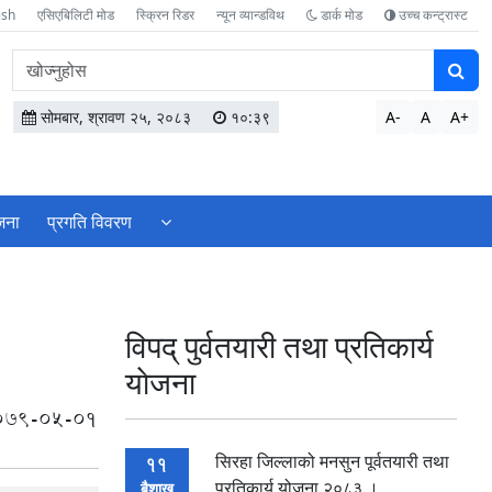
ish
एसिएबिलिटी मोड
स्क्रिन रिडर
न्यून व्यान्डविथ
डार्क मोड
उच्च कन्ट्रास्ट
वेबसाइटमा
सामग्री
खोज्नुहोस
सोमबार, श्रावण २५, २०८३
१०:३९
A-
A
A+
ेजना
प्रगति विवरण
विपद् पुर्वतयारी तथा प्रतिकार्य
याेजना
079-05-01
सिरहा जिल्लाको मनसुन पूर्वतयारी तथा
11
प्रतिकार्य योजना २०८३ ।
बैशाख