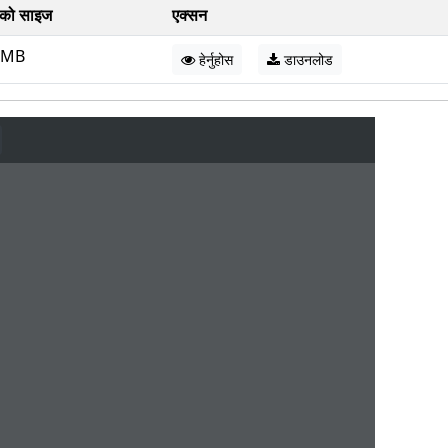
को साइज
एक्सन
 MB
हेर्नुहोस
डाउनलोड