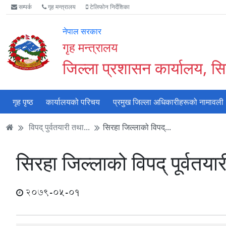
Accessibility
मुख्य
मुख्य
वेबसाइट
सम्पर्क
गृह मन्त्रालय
टेलिफोन निर्देशिका
Mode
सामाग्री
नेभिगेसन
खोजमा
सुरु
पढ्नुहाेस्
पढ्नुहाेस्
जानुहोस्
नेपाल सरकार
गर्नुहोस्
गृह मन्त्रालय
जिल्ला प्रशासन कार्यालय, सि
गृह पृष्ठ
कार्यालयको परिचय
प्रमुख जिल्ला अधिकारीहरूको नामावली
विपद् पुर्वतयारी तथा...
सिरहा जिल्लाको विपद्...
सिरहा जिल्लाको विपद् पूर्वतय
2079-05-01