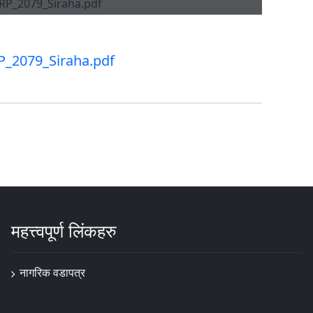
_2079_Siraha.pdf
महत्त्वपूर्ण लिंकहरु
नागरिक वडापत्र